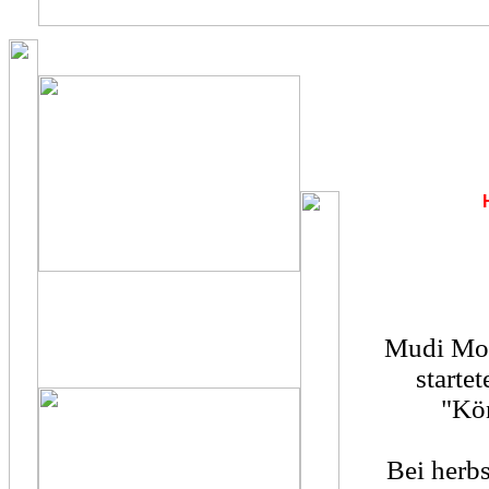
Mudi Mop
starte
"Kön
Bei herb