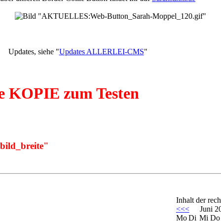
Updates, siehe "
Updates ALLERLEI-CMS
"
ine KOPIE zum Testen
"bild_breite"
Inhalt der rech
<<
<
Juni 2
Mo
Di
Mi
Do