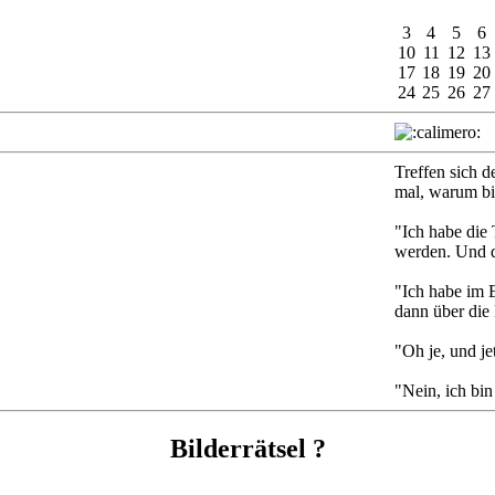
3
4
5
6
10
11
12
13
17
18
19
20
24
25
26
27
Treffen sich d
mal, warum bi
"Ich habe die 
werden. Und 
"Ich habe im 
dann über die
"Oh je, und je
"Nein, ich bi
Bilderrätsel ?