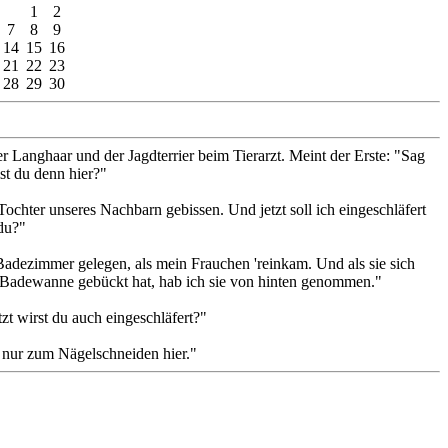
1
2
7
8
9
14
15
16
21
22
23
28
29
30
er Langhaar und der Jagdterrier beim Tierarzt. Meint der Erste: "Sag
st du denn hier?"
Tochter unseres Nachbarn gebissen. Und jetzt soll ich eingeschläfert
du?"
Badezimmer gelegen, als mein Frauchen 'reinkam. Und als sie sich
 Badewanne gebückt hat, hab ich sie von hinten genommen."
tzt wirst du auch eingeschläfert?"
n nur zum Nägelschneiden hier."