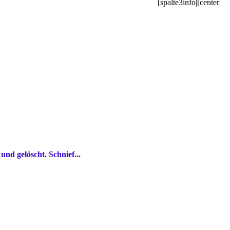
[spalte3info|[center|
d gelöscht. Schnief...