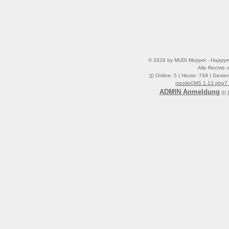
©
2026 by MUDI Moppel - Happym
Alle Rechte v
||| Online: 5 | Heute: 749 | Geste
moziloCMS 1.12.php7
ADMIN Anmeldung
|||